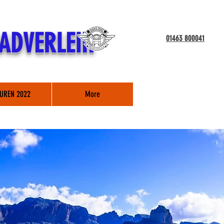
ADVERLEIH
01463 800041
UREN 2022
More