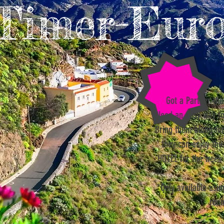
 Timer-Euro
Got a Partner tha
Need an easy way to
Bring them along for
they can enjoy th
HOTEL for the week 
*Only available usin
room