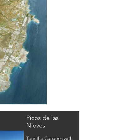
Picos de las
Nieves
Tour the Canaries with