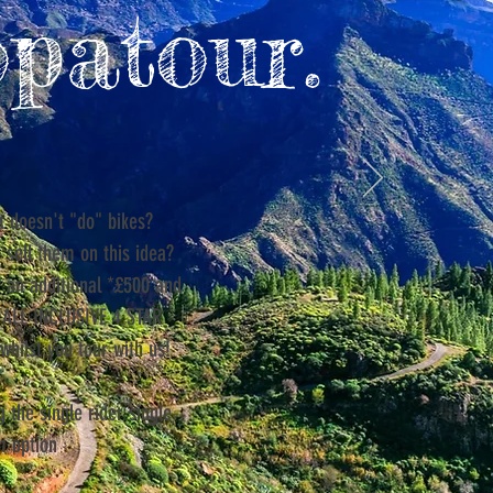
patour.
t doesn't "do" bikes?
 sell them on this idea?
 an additional *£500 and
e ALL INCLUSIVE 4 STAR
whilst you tour with us!
g the single rider single
 option