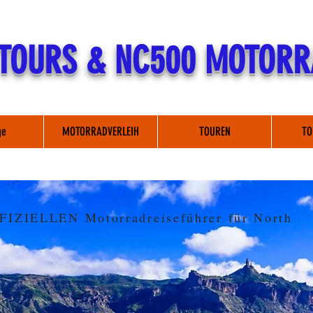
 TOURS & NC500 MOTORR
ge
MOTORRADVERLEIH
TOUREN
TO
FFIZIELLEN Motorradreiseführer für North