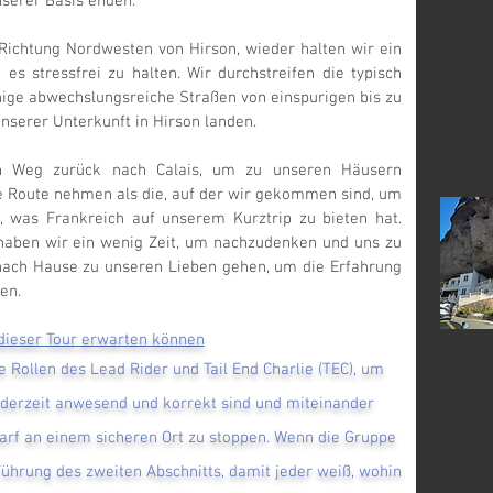
nserer Basis enden.
Richtung Nordwesten von Hirson, wieder halten wir ein
s stressfrei zu halten. Wir durchstreifen die typisch
ige abwechslungsreiche Straßen von einspurigen bis zu
unserer Unterkunft in Hirson landen.
 Weg zurück nach Calais, um zu unseren Häusern
e Route nehmen als die, auf der wir gekommen sind, um
 was Frankreich auf unserem Kurztrip zu bieten hat.
 haben wir ein wenig Zeit, um nachzudenken und uns zu
 nach Hause zu unseren Lieben gehen, um die Erfahrung
en.
dieser Tour erwarten können
 Rollen des Lead Rider und Tail End Charlie (TEC), um
jederzeit anwesend und korrekt sind und miteinander
rf an einem sicheren Ort zu stoppen. Wenn die Gruppe
Führung des zweiten Abschnitts, damit jeder weiß, wohin