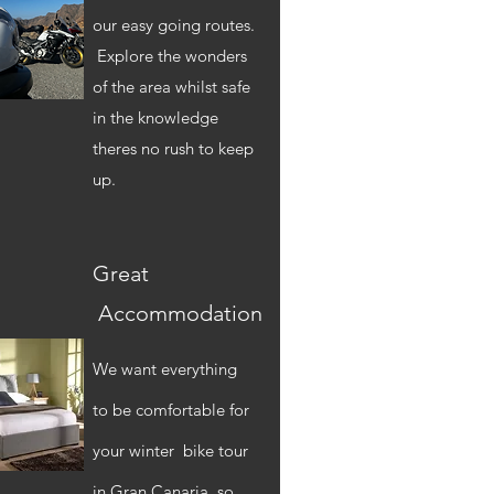
our easy going routes.
Explore the wonders
of the area whilst safe
in the knowledge
theres no rush to keep
up.
Great
Accommodation
We want everything
to be
comfortable
for
your winter bike tour
in Gran Canaria, so